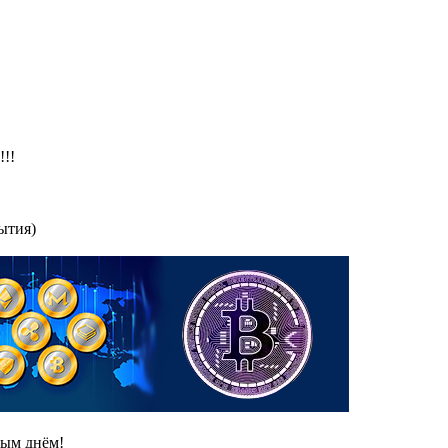
!!!
ытия)
дым днём!