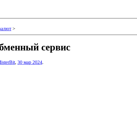
валют
>
обменный сервис
isterBit
,
30 мар 2024
.