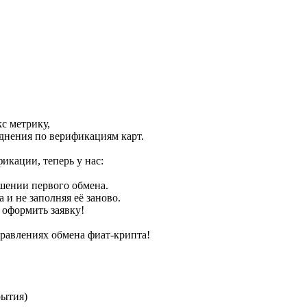
с метрику,
днения по верификациям карт.
икации, теперь у нас:
ршении первого обмена.
 и не заполняя её заново.
и оформить заявку!
авлениях обмена фиат-крипта!
рытия)