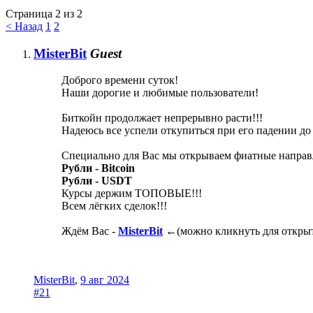
Страница 2 из 2
< Назад
1
2
MisterBit
Guest
Доброго времени суток!
Наши дорогие и любимые пользователи!
Биткойн продолжает непрерывно расти!!!
Надеюсь все успели откупиться при его падении до
Специально для Вас мы открываем фиатные направ
Рубли - Bitcoin
Рубли - USDT
Курсы держим ТОПОВЫЕ!!!
Всем лёгких сделок!!!
Ждём Вас -
MisterBit
←(можно кликнуть для откры
MisterBit
,
9 авг 2024
#21