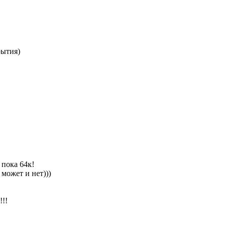
рытия)
 пока 64к!
может и нет)))
!!!