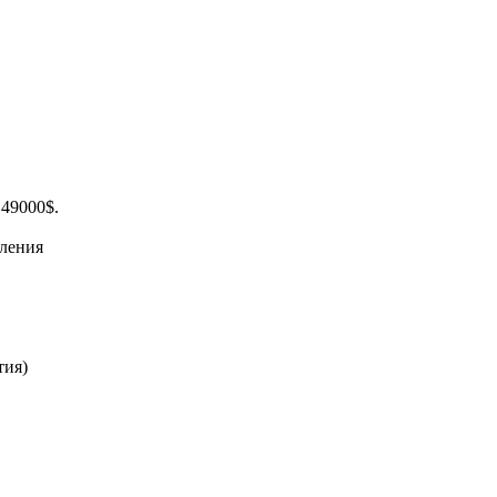
 49000$.
ления
тия)