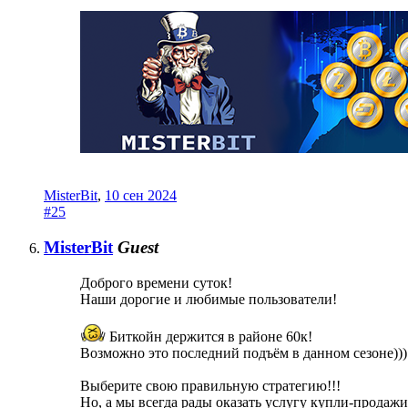
MisterBit
,
10 сен 2024
#25
MisterBit
Guest
Доброго времени суток!
Наши дорогие и любимые пользователи!
Биткойн держится в районе 60к!
Возможно это последний подъём в данном сезоне)))
Выберите свою правильную стратегию!!!
Но, а мы всегда рады оказать услугу купли-продажи