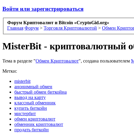
Войти или зарегистрироваться
Форум Криптовалют и Bitcoin «CryptoGid.org»
Главная
Форум
>
Торговля Криптовалютой
>
Обмен Крипто
MisterBit - криптовалютный 
Тема в разделе "
Обмен Криптовалют
", создана пользователем
M
Метки:
misterbit
анонимный обмен
быстрый обмен биткойна
вывод на карту
классный обменник
купить биткойн
мистербит
обмен криптовалют
обменник криптовалют
продать биткойн