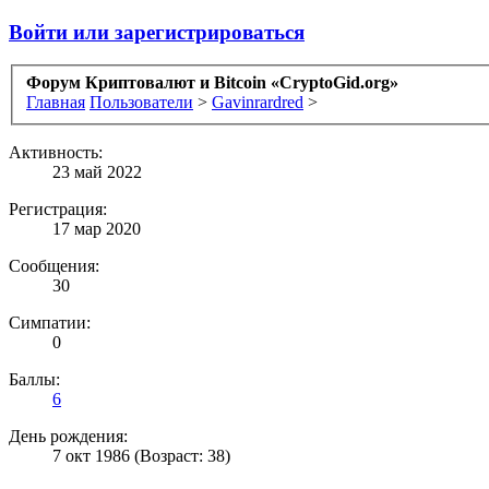
Войти или зарегистрироваться
Форум Криптовалют и Bitcoin «CryptoGid.org»
Главная
Пользователи
>
Gavinrardred
>
Активность:
23 май 2022
Регистрация:
17 мар 2020
Сообщения:
30
Симпатии:
0
Баллы:
6
День рождения:
7 окт 1986
(Возраст: 38)