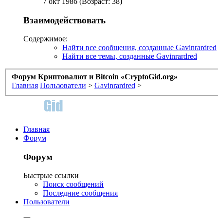
7 окт 1986 (Возраст: 38)
Взаимодействовать
Содержимое:
Найти все сообщения, созданные Gavinrardred
Найти все темы, созданные Gavinrardred
Форум Криптовалют и Bitcoin «CryptoGid.org»
Главная
Пользователи
>
Gavinrardred
>
Главная
Форум
Форум
Быстрые ссылки
Поиск сообщений
Последние сообщения
Пользователи