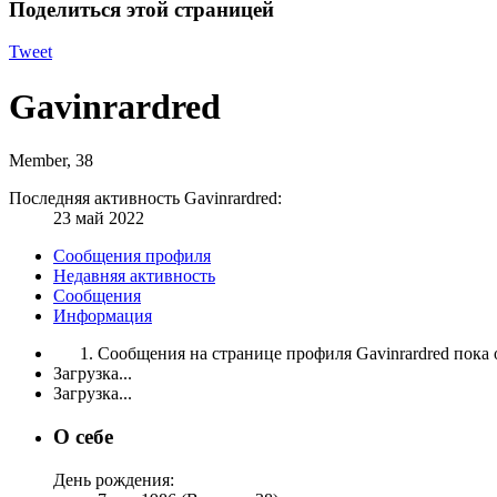
Поделиться этой страницей
Tweet
Gavinrardred
Member
, 38
Последняя активность Gavinrardred:
23 май 2022
Сообщения профиля
Недавняя активность
Сообщения
Информация
Сообщения на странице профиля Gavinrardred пока 
Загрузка...
Загрузка...
О себе
День рождения: