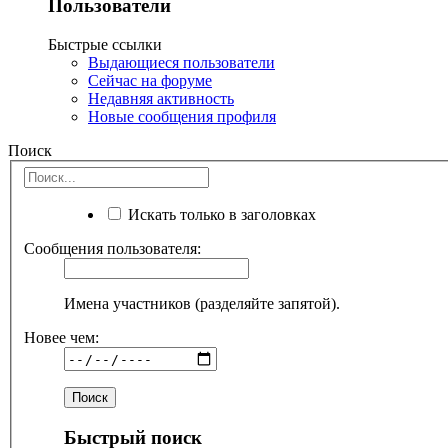
Пользователи
Быстрые ссылки
Выдающиеся пользователи
Сейчас на форуме
Недавняя активность
Новые сообщения профиля
Поиск
Искать только в заголовках
Сообщения пользователя:
Имена участников (разделяйте запятой).
Новее чем:
Быстрый поиск