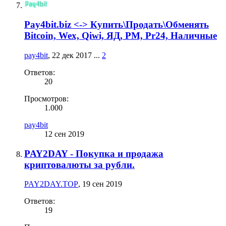
Pаy4bit.biz <-> Купить\Продать\Обменять
Bitcoin, Wex, Qiwi, ЯД, PM, Pr24, Наличные
pay4bit
,
22 дек 2017
...
2
Ответов:
20
Просмотров:
1.000
pay4bit
12 сен 2019
PAY2DAY - Покупка и продажа
криптовалюты за рубли.
PAY2DAY.TOP
,
19 сен 2019
Ответов:
19