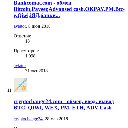
Bankcomat.com - обмен
Bitcoin,Payeer,Advansed cash,OKPAY,PM,Btc-
e,Qiwi,iЯД,банки...
aviator
,
8 июн 2018
Ответов:
18
Просмотров:
1.098
aviator
31 окт 2018
cryptochange24.com - обмен, ввод, вывод
BTC, QIWI, WEX, PM, ETH, ADV Cash
cryptochange24
,
28 мар 2018