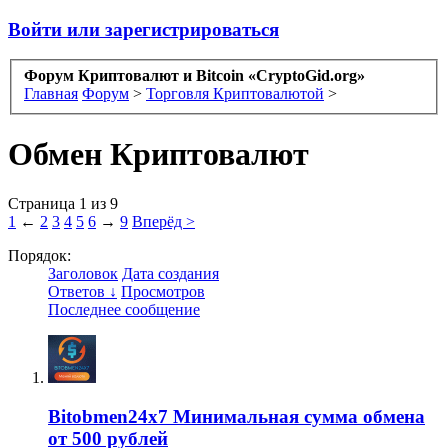
Войти или зарегистрироваться
Форум Криптовалют и Bitcoin «CryptoGid.org»
Главная
Форум
>
Торговля Криптовалютой
>
Обмен Криптовалют
Страница 1 из 9
1
←
2
3
4
5
6
→
9
Вперёд >
Порядок:
Заголовок
Дата создания
Ответов ↓
Просмотров
Последнее сообщение
Bitobmen24x7 Минимальная сумма обмена
от 500 рублей