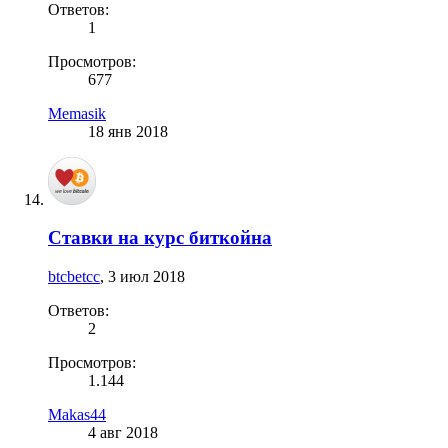
Ответов:
1
Просмотров:
677
Memasik
18 янв 2018
Ставки на курс биткойна
btcbetcc
,
3 июл 2018
Ответов:
2
Просмотров:
1.144
Makas44
4 авг 2018