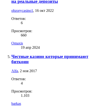
на реальные депозиты
obzorycasino1
,
16 окт 2022
Ответов:
6
Просмотров:
660
Omaxis
19 апр 2024
Честные казино которые принимают
биткоин
Alfa
,
2 ноя 2017
Ответов:
4
Просмотров:
1.103
barkas