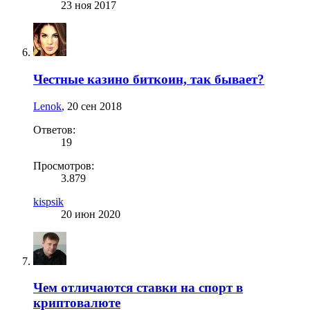
23 ноя 2017
Честные казино биткоин, так бывает?
Lenok
,
20 сен 2018
Ответов:
19
Просмотров:
3.879
kispsik
20 июн 2020
Чем отличаются ставки на спорт в
криптовалюте