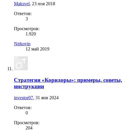
Maksvel
,
23 ноя 2018
Ответов:
3
Просмотров:
1.920
Nirkovin
12 май 2019
Стратегия «Коридоры»: примеры, советы,
инструкции
investor07
,
31 янв 2024
Ответов:
0
Просмотров:
204