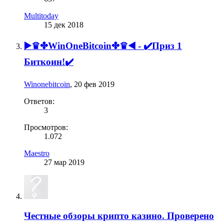
Multitoday
15 дек 2018
▶️♛✤WinOneBitcoin✤♛◀️ - ✔️Приз 1
Биткоин!✔️
Winonebitcoin
,
20 фев 2019
Ответов:
3
Просмотров:
1.072
Maestro
27 мар 2019
Честные обзоры крипто казино. Проверено