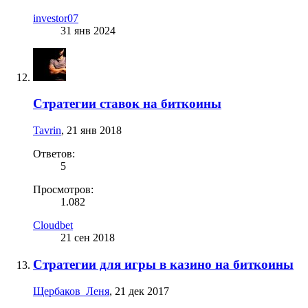
investor07
31 янв 2024
Стратегии ставок на биткоины
Tavrin
,
21 янв 2018
Ответов:
5
Просмотров:
1.082
Cloudbet
21 сен 2018
Стратегии для игры в казино на биткоины
Щербаков_Леня
,
21 дек 2017