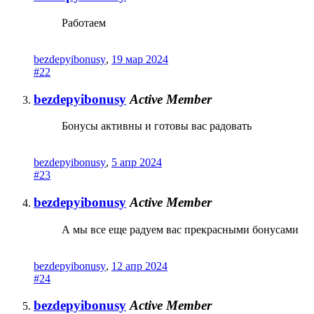
Работаем
bezdepyibonusy
,
19 мар 2024
#22
bezdepyibonusy
Active Member
Бонусы активны и готовы вас радовать
bezdepyibonusy
,
5 апр 2024
#23
bezdepyibonusy
Active Member
А мы все еще радуем вас прекрасными бонусами
bezdepyibonusy
,
12 апр 2024
#24
bezdepyibonusy
Active Member