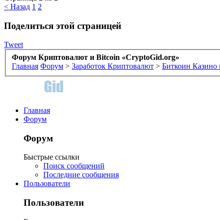
< Назад
1
2
Поделиться этой страницей
Tweet
Форум Криптовалют и Bitcoin «CryptoGid.org»
Главная
Форум
>
Заработок Криптовалют
>
Биткоин Казино 
Главная
Форум
Форум
Быстрые ссылки
Поиск сообщений
Последние сообщения
Пользователи
Пользователи