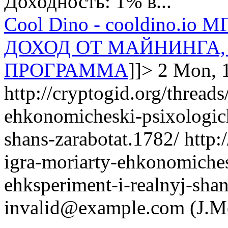
Доходность: 1% в...​
Cool Dino - cooldino.
ДОХОД ОТ МАЙНИНГА,
ПРОГРАММА
]]>
2
Mon, 1
http://cryptogid.org/threads
ehkonomicheski-psixologich
shans-zarabotat.1782/
http:
igra-moriarty-ehkonomiches
ehksperiment-i-realnyj-shan
invalid@example.com
(J.Mo