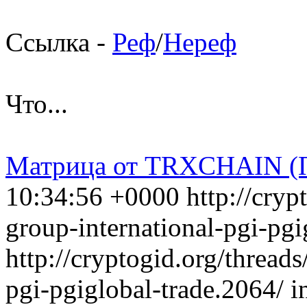
Ссылка -
Реф
/
Нереф
Что...
Матрица от TRXCHAIN (П
10:34:56 +0000
http://cryp
group-international-pgi-pgi
http://cryptogid.org/threads
pgi-pgiglobal-trade.2064/
i