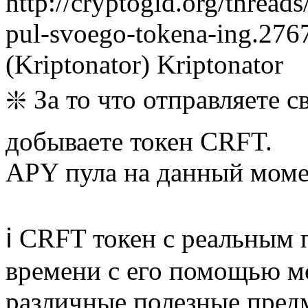
http://cryptogid.org/thread
pul-svoego-tokena-ing.276
(Kriptonator)
Kriptonator
❇️ За то что отправляете 
добываете токен CRFT.
APY пула на данный моме
ℹ️ CRFT токен с реальным
времени с его помощью м
различные полезные пред