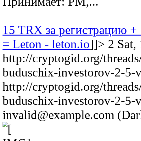
Принимает: PM,...
15 TRX за регистрацию + 
= Leton - leton.io
]]>
2
Sat,
http://cryptogid.org/thread
buduschix-investorov-2-5-
http://cryptogid.org/thread
buduschix-investorov-2-5-
invalid@example.com
(Dar