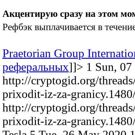
Акцентирую сразу на этом мо
Рефбэк выплачивается в течени
Praetorian Group Internatio
реферальных
]]>
1
Sun, 07
http://cryptogid.org/threa
prixodit-iz-za-granicy.1480
http://cryptogid.org/threa
prixodit-iz-za-granicy.1480
Tesla
5
Tue, 26 May 2020 